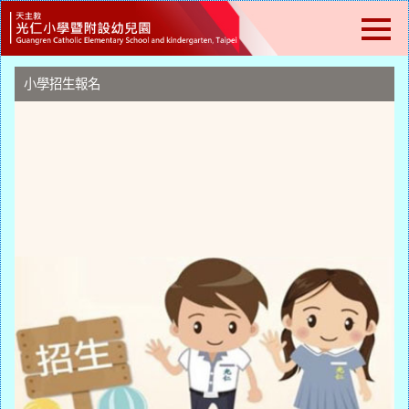
跳
到
主
要
內
小學招生報名
容
區
塊