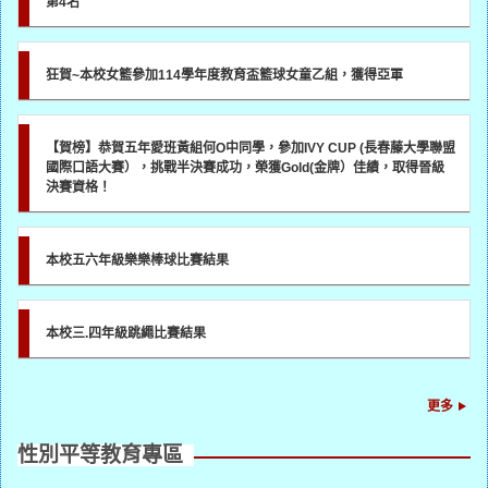
第4名
狂賀~本校女籃參加114學年度教育盃籃球女童乙組，獲得亞軍
【賀榜】恭賀五年愛班黃組何O中同學，參加IVY CUP (長春藤大學聯盟
國際口語大賽），挑戰半決賽成功，榮獲Gold(金牌）佳績，取得晉級
決賽資格！
本校五六年級樂樂棒球比賽結果
本校三.四年級跳繩比賽結果
更多
性別平等教育專區