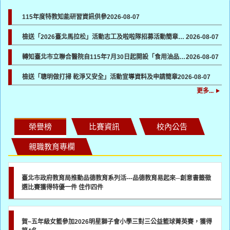
115年度特教知能研習資訊供參
2026-08-07
檢送「2026臺北馬拉松」活動志工及啦啦隊招募活動簡章及報名表各1份，請貴機關協助於所屬管道宣傳並鼓勵踴躍報名參加
2026-08-07
轉知臺北市立聯合醫院自115年7月30日起開設「食用油品健康諮詢門診」一案，請各校（園）協助向所屬教職員工生宣導
2026-08-07
檢送「聰明做打掃 乾淨又安全」活動宣導資料及申請簡章
2026-08-07
更多...
榮譽榜
比賽資訊
校內公告
親職教育專欄
臺北市政府教育局推動品德教育系列活---品德教育易起來─創意書籤徵
選比賽獲得特優一件 佳作四件
賀~五年級女籃參加2026明星獅子會小學三對三公益籃球菁英賽，獲得