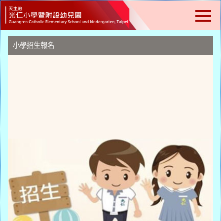
跳
到
主
要
內
小學招生報名
容
區
塊