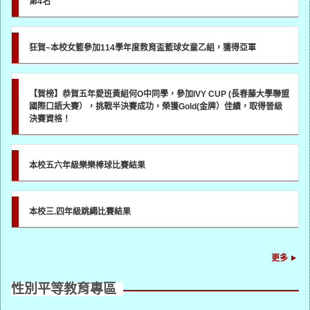
第4名
狂賀~本校女籃參加114學年度教育盃籃球女童乙組，獲得亞軍
【賀榜】恭賀五年愛班黃組何O中同學，參加IVY CUP (長春藤大學聯盟
國際口語大賽），挑戰半決賽成功，榮獲Gold(金牌）佳績，取得晉級
決賽資格！
本校五六年級樂樂棒球比賽結果
本校三.四年級跳繩比賽結果
更多
性別平等教育專區