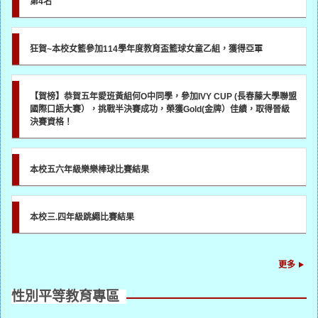
第4名
狂賀~本校女籃參加114學年度教育盃籃球女童乙組，獲得亞軍
【賀榜】恭賀五年愛班黃組何O中同學，參加IVY CUP (長春藤大學聯盟
國際口語大賽），挑戰半決賽成功，榮獲Gold(金牌）佳績，取得晉級
決賽資格！
本校五六年級樂樂棒球比賽結果
本校三.四年級跳繩比賽結果
更多
性別平等教育專區