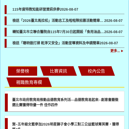
115年度特教知能研習資訊供參
2026-08-07
檢送「2026臺北馬拉松」活動志工及啦啦隊招募活動簡章及報名表各1份，請貴機關協助於所屬管道宣傳並鼓勵踴躍報名參加
2026-08-07
轉知臺北市立聯合醫院自115年7月30日起開設「食用油品健康諮詢門診」一案，請各校（園）協助向所屬教職員工生宣導
2026-08-07
檢送「聰明做打掃 乾淨又安全」活動宣導資料及申請簡章
2026-08-07
更多...
榮譽榜
比賽資訊
校內公告
親職教育專欄
臺北市政府教育局推動品德教育系列活---品德教育易起來─創意書籤徵
選比賽獲得特優一件 佳作四件
賀~五年級女籃參加2026明星獅子會小學三對三公益籃球菁英賽，獲得