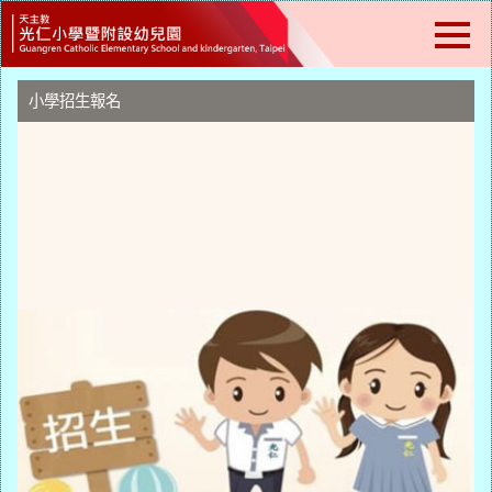
跳
到
主
要
內
小學招生報名
容
區
塊