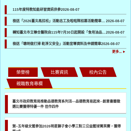
115年度特教知能研習資訊供參
2026-08-07
檢送「2026臺北馬拉松」活動志工及啦啦隊招募活動簡章及報名表各1份，請貴機關協助於所屬管道宣傳並鼓勵踴躍報名參加
2026-08-07
轉知臺北市立聯合醫院自115年7月30日起開設「食用油品健康諮詢門診」一案，請各校（園）協助向所屬教職員工生宣導
2026-08-07
檢送「聰明做打掃 乾淨又安全」活動宣導資料及申請簡章
2026-08-07
更多...
榮譽榜
比賽資訊
校內公告
親職教育專欄
臺北市政府教育局推動品德教育系列活---品德教育易起來─創意書籤徵
選比賽獲得特優一件 佳作四件
賀~五年級女籃參加2026明星獅子會小學三對三公益籃球菁英賽，獲得