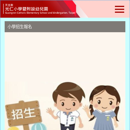
跳
到
主
要
內
小學招生報名
容
區
塊