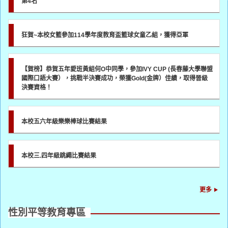
第4名
狂賀~本校女籃參加114學年度教育盃籃球女童乙組，獲得亞軍
【賀榜】恭賀五年愛班黃組何O中同學，參加IVY CUP (長春藤大學聯盟
國際口語大賽），挑戰半決賽成功，榮獲Gold(金牌）佳績，取得晉級
決賽資格！
本校五六年級樂樂棒球比賽結果
本校三.四年級跳繩比賽結果
更多
性別平等教育專區