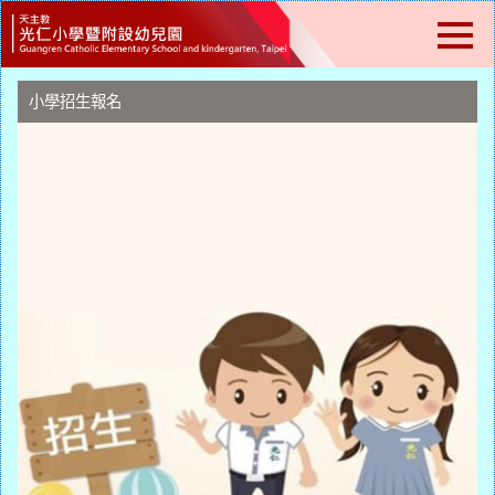
跳
到
主
要
內
小學招生報名
容
區
塊