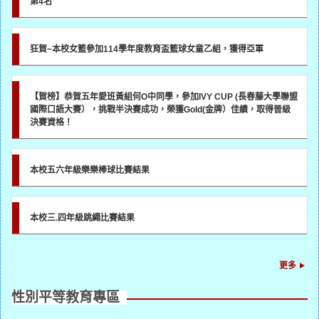
第4名
狂賀~本校女籃參加114學年度教育盃籃球女童乙組，獲得亞軍
【賀榜】恭賀五年愛班黃組何O中同學，參加IVY CUP (長春藤大學聯盟
國際口語大賽），挑戰半決賽成功，榮獲Gold(金牌）佳績，取得晉級
決賽資格！
本校五六年級樂樂棒球比賽結果
本校三.四年級跳繩比賽結果
更多
性別平等教育專區