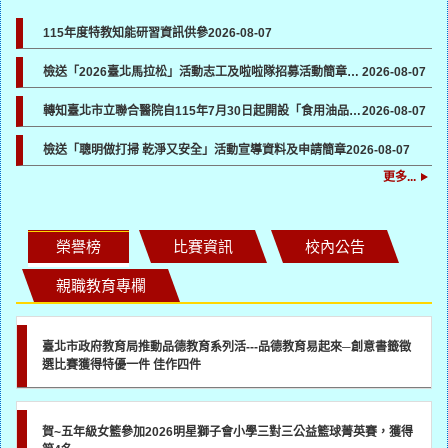
115年度特教知能研習資訊供參
2026-08-07
檢送「2026臺北馬拉松」活動志工及啦啦隊招募活動簡章及報名表各1份，請貴機關協助於所屬管道宣傳並鼓勵踴躍報名參加
2026-08-07
轉知臺北市立聯合醫院自115年7月30日起開設「食用油品健康諮詢門診」一案，請各校（園）協助向所屬教職員工生宣導
2026-08-07
檢送「聰明做打掃 乾淨又安全」活動宣導資料及申請簡章
2026-08-07
更多...
榮譽榜
比賽資訊
校內公告
親職教育專欄
臺北市政府教育局推動品德教育系列活---品德教育易起來─創意書籤徵
選比賽獲得特優一件 佳作四件
賀~五年級女籃參加2026明星獅子會小學三對三公益籃球菁英賽，獲得