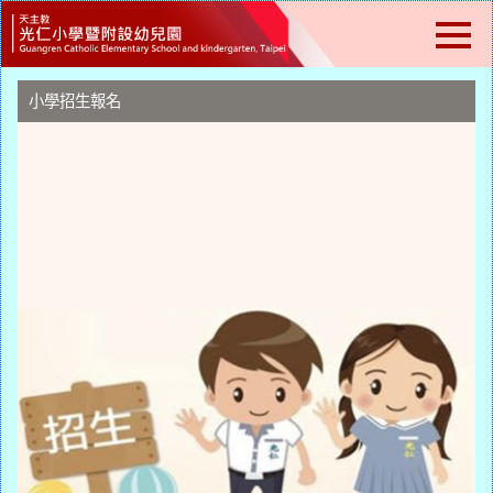
跳
到
主
要
內
小學招生報名
容
區
塊