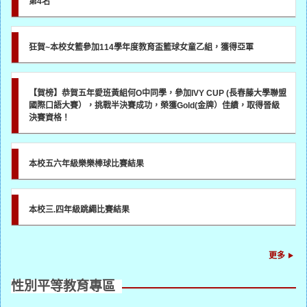
第4名
狂賀~本校女籃參加114學年度教育盃籃球女童乙組，獲得亞軍
【賀榜】恭賀五年愛班黃組何O中同學，參加IVY CUP (長春藤大學聯盟
國際口語大賽），挑戰半決賽成功，榮獲Gold(金牌）佳績，取得晉級
決賽資格！
本校五六年級樂樂棒球比賽結果
本校三.四年級跳繩比賽結果
更多
性別平等教育專區