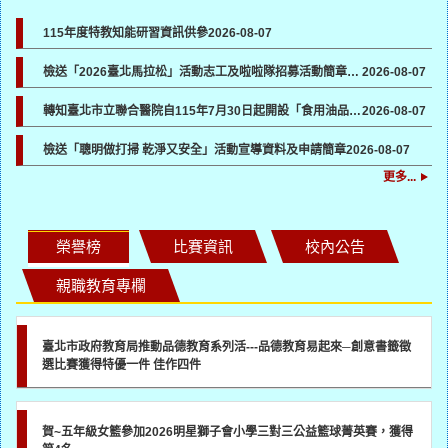
115年度特教知能研習資訊供參
2026-08-07
檢送「2026臺北馬拉松」活動志工及啦啦隊招募活動簡章及報名表各1份，請貴機關協助於所屬管道宣傳並鼓勵踴躍報名參加
2026-08-07
轉知臺北市立聯合醫院自115年7月30日起開設「食用油品健康諮詢門診」一案，請各校（園）協助向所屬教職員工生宣導
2026-08-07
檢送「聰明做打掃 乾淨又安全」活動宣導資料及申請簡章
2026-08-07
更多...
榮譽榜
比賽資訊
校內公告
親職教育專欄
臺北市政府教育局推動品德教育系列活---品德教育易起來─創意書籤徵
選比賽獲得特優一件 佳作四件
賀~五年級女籃參加2026明星獅子會小學三對三公益籃球菁英賽，獲得