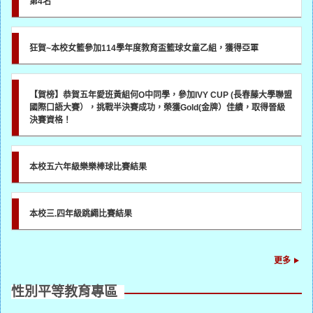
第4名
狂賀~本校女籃參加114學年度教育盃籃球女童乙組，獲得亞軍
【賀榜】恭賀五年愛班黃組何O中同學，參加IVY CUP (長春藤大學聯盟
國際口語大賽），挑戰半決賽成功，榮獲Gold(金牌）佳績，取得晉級
決賽資格！
本校五六年級樂樂棒球比賽結果
本校三.四年級跳繩比賽結果
更多
性別平等教育專區