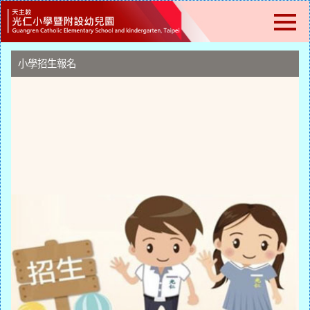
跳
到
主
要
內
小學招生報名
容
區
塊