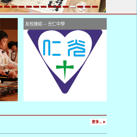
友校連結 -- 光仁中學
更多...