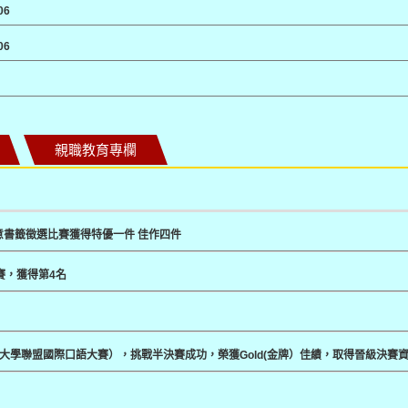
06
06
親職教育專欄
意書籤徵選比賽獲得特優一件 佳作四件
賽，獲得第4名
春藤大學聯盟國際口語大賽），挑戰半決賽成功，榮獲Gold(金牌）佳績，取得晉級決賽