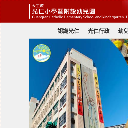
跳
到
主
要
內
容
認識光仁
光仁行政
幼
區
塊