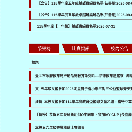
【公告】115學年度五年級雙語班編班名單(註冊組)
2026-08-
【公告】115學年度五年級卓越班編班名單(註冊組)
2026-08-
115學年度【一年級】雙語班編班名單
2026-07-31
榮譽榜
比賽資訊
校內公告
標題
臺北市政府教育局推動品德教育系列活---品德教育易起來─創
賀~五年級女籃參加2026明星獅子會小學三對三公益籃球菁英
狂賀~本校女籃參加114學年度教育盃籃球女童乙組，獲得亞軍
【賀榜】恭賀五年愛班黃組何O中同學，參加IVY CUP (長
本校五六年級樂樂棒球比賽結果