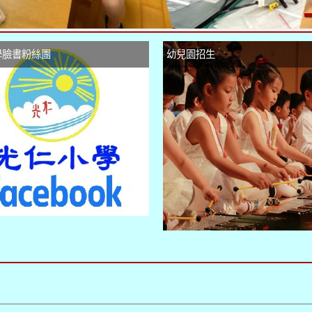
學臉書粉絲團
幼兒園招生