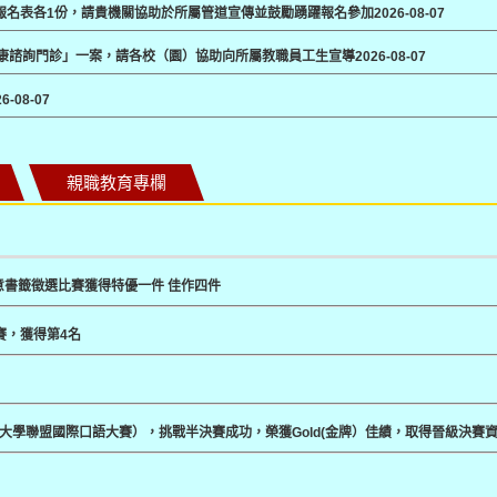
及報名表各1份，請貴機關協助於所屬管道宣傳並鼓勵踴躍報名參加
2026-08-07
健康諮詢門診」一案，請各校（園）協助向所屬教職員工生宣導
2026-08-07
26-08-07
親職教育專欄
意書籤徵選比賽獲得特優一件 佳作四件
賽，獲得第4名
春藤大學聯盟國際口語大賽），挑戰半決賽成功，榮獲Gold(金牌）佳績，取得晉級決賽