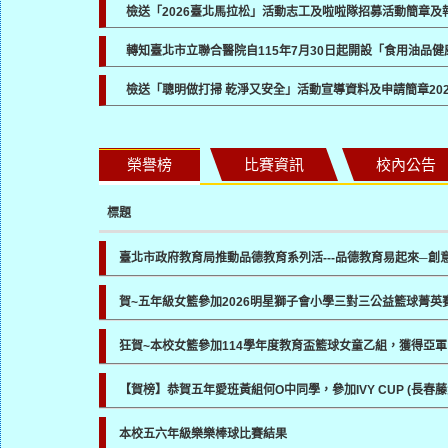
檢送「2026臺北馬拉松」活動志工及啦啦隊招募活動簡章
轉知臺北市立聯合醫院自115年7月30日起開設「食用油品
檢送「聰明做打掃 乾淨又安全」活動宣導資料及申請簡章
20
榮譽榜
比賽資訊
校內公告
標題
臺北市政府教育局推動品德教育系列活---品德教育易起來─創
賀~五年級女籃參加2026明星獅子會小學三對三公益籃球菁英
狂賀~本校女籃參加114學年度教育盃籃球女童乙組，獲得亞軍
【賀榜】恭賀五年愛班黃組何O中同學，參加IVY CUP (長
本校五六年級樂樂棒球比賽結果