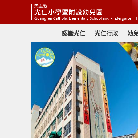
跳
到
主
要
內
容
認識光仁
光仁行政
幼
區
塊