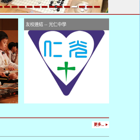
友校連結 -- 光仁中學
更多...