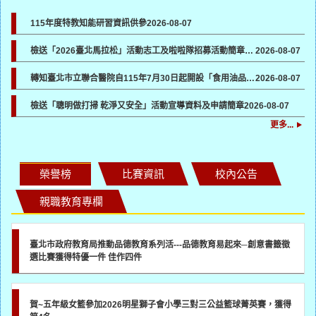
115年度特教知能研習資訊供參
2026-08-07
檢送「2026臺北馬拉松」活動志工及啦啦隊招募活動簡章及報名表各1份，請貴機關協助於所屬管道宣傳並鼓勵踴躍報名參加
2026-08-07
轉知臺北市立聯合醫院自115年7月30日起開設「食用油品健康諮詢門診」一案，請各校（園）協助向所屬教職員工生宣導
2026-08-07
檢送「聰明做打掃 乾淨又安全」活動宣導資料及申請簡章
2026-08-07
更多...
榮譽榜
比賽資訊
校內公告
親職教育專欄
臺北市政府教育局推動品德教育系列活---品德教育易起來─創意書籤徵
選比賽獲得特優一件 佳作四件
賀~五年級女籃參加2026明星獅子會小學三對三公益籃球菁英賽，獲得