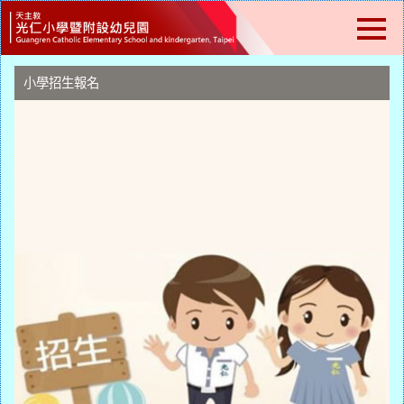
跳
到
主
要
內
小學招生報名
容
區
塊