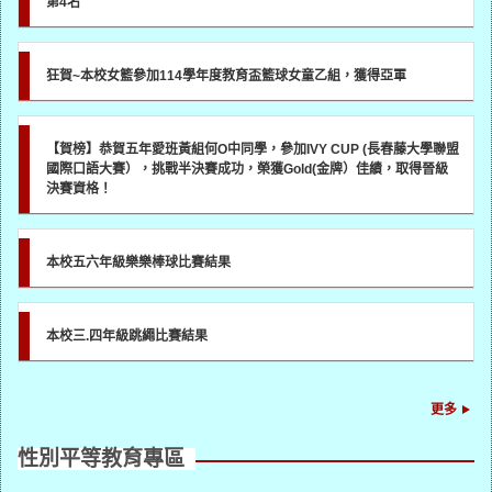
第4名
狂賀~本校女籃參加114學年度教育盃籃球女童乙組，獲得亞軍
【賀榜】恭賀五年愛班黃組何O中同學，參加IVY CUP (長春藤大學聯盟
國際口語大賽），挑戰半決賽成功，榮獲Gold(金牌）佳績，取得晉級
決賽資格！
本校五六年級樂樂棒球比賽結果
本校三.四年級跳繩比賽結果
更多
性別平等教育專區