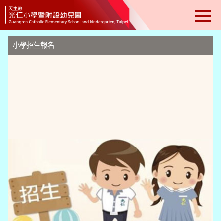
跳
到
主
要
內
小學招生報名
容
區
塊