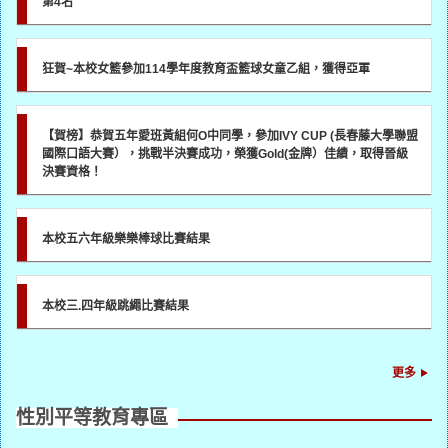
第4名
狂賀~本校女籃參加114學年度教育盃籃球女童乙組，獲得亞軍
【賀榜】恭賀五年愛班黃組何O中同學，參加IVY CUP (長春藤大學聯盟
國際口語大賽），挑戰半決賽成功，榮獲Gold(金牌）佳績，取得晉級
決賽資格！
本校五六年級樂樂棒球比賽結果
本校三.四年級跳繩比賽結果
更多
性別平等教育專區