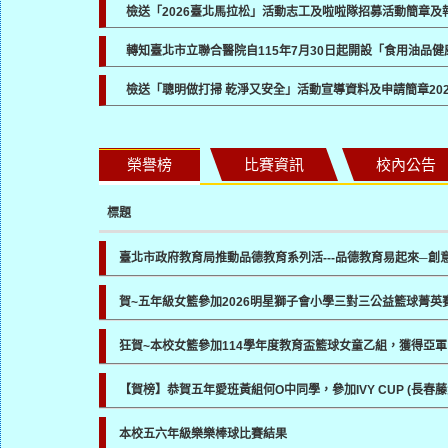
檢送「2026臺北馬拉松」活動志工及啦啦隊招募活動簡章
轉知臺北市立聯合醫院自115年7月30日起開設「食用油品
檢送「聰明做打掃 乾淨又安全」活動宣導資料及申請簡章
20
榮譽榜
比賽資訊
校內公告
標題
臺北市政府教育局推動品德教育系列活---品德教育易起來─創
賀~五年級女籃參加2026明星獅子會小學三對三公益籃球菁英
狂賀~本校女籃參加114學年度教育盃籃球女童乙組，獲得亞軍
【賀榜】恭賀五年愛班黃組何O中同學，參加IVY CUP (長
本校五六年級樂樂棒球比賽結果