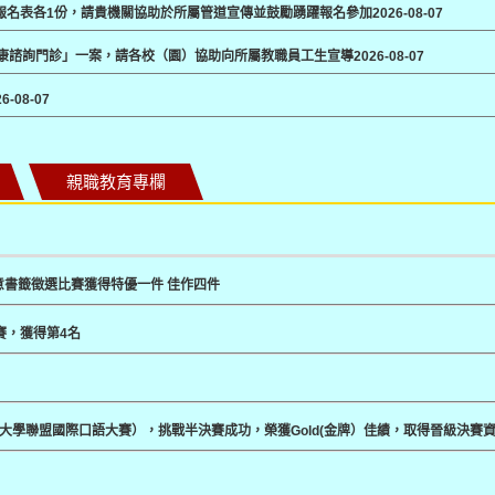
及報名表各1份，請貴機關協助於所屬管道宣傳並鼓勵踴躍報名參加
2026-08-07
健康諮詢門診」一案，請各校（園）協助向所屬教職員工生宣導
2026-08-07
26-08-07
親職教育專欄
意書籤徵選比賽獲得特優一件 佳作四件
賽，獲得第4名
春藤大學聯盟國際口語大賽），挑戰半決賽成功，榮獲Gold(金牌）佳績，取得晉級決賽