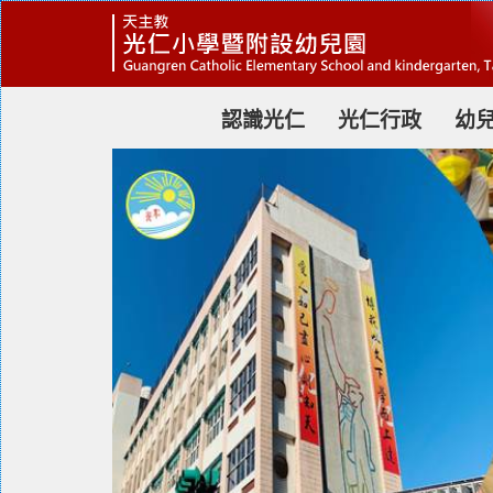
跳
到
主
要
內
容
認識光仁
光仁行政
幼
區
塊