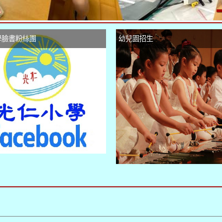
學臉書粉絲團
幼兒園招生