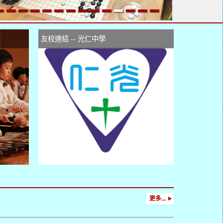
友校連結 -- 光仁中學
更多...