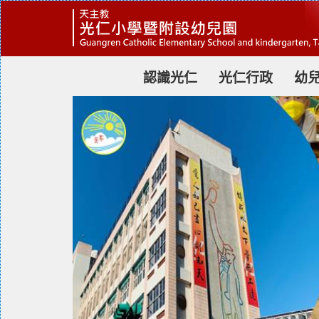
跳
到
主
要
內
容
認識光仁
光仁行政
幼
區
塊