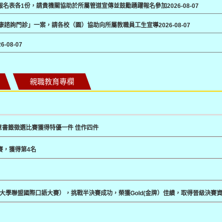
及報名表各1份，請貴機關協助於所屬管道宣傳並鼓勵踴躍報名參加
2026-08-07
健康諮詢門診」一案，請各校（園）協助向所屬教職員工生宣導
2026-08-07
26-08-07
親職教育專欄
意書籤徵選比賽獲得特優一件 佳作四件
賽，獲得第4名
春藤大學聯盟國際口語大賽），挑戰半決賽成功，榮獲Gold(金牌）佳績，取得晉級決賽