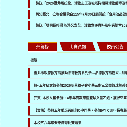
檢送「2026臺北馬拉松」活動志工及啦啦隊招募活動簡章
轉知臺北市立聯合醫院自115年7月30日起開設「食用油品
檢送「聰明做打掃 乾淨又安全」活動宣導資料及申請簡章
20
榮譽榜
比賽資訊
校內公告
標題
臺北市政府教育局推動品德教育系列活---品德教育易起來─創
賀~五年級女籃參加2026明星獅子會小學三對三公益籃球菁英
狂賀~本校女籃參加114學年度教育盃籃球女童乙組，獲得亞軍
【賀榜】恭賀五年愛班黃組何O中同學，參加IVY CUP (長
本校五六年級樂樂棒球比賽結果