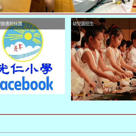
學臉書粉絲團
幼兒園招生