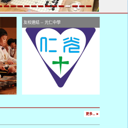
友校連結 -- 光仁中學
更多...