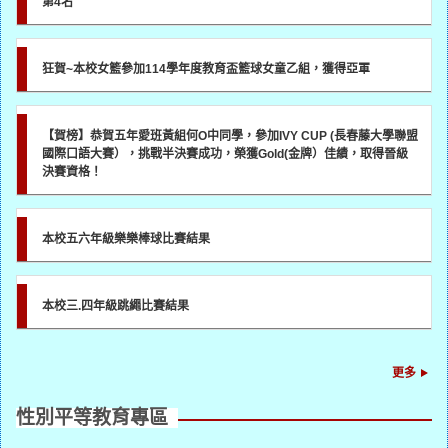
第4名
狂賀~本校女籃參加114學年度教育盃籃球女童乙組，獲得亞軍
【賀榜】恭賀五年愛班黃組何O中同學，參加IVY CUP (長春藤大學聯盟
國際口語大賽），挑戰半決賽成功，榮獲Gold(金牌）佳績，取得晉級
決賽資格！
本校五六年級樂樂棒球比賽結果
本校三.四年級跳繩比賽結果
更多
性別平等教育專區