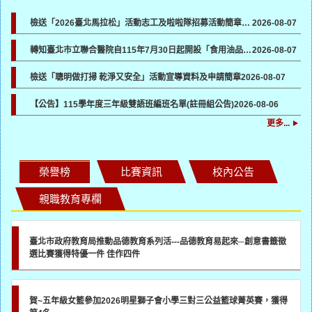
檢送「2026臺北馬拉松」活動志工及啦啦隊招募活動簡章及報名表各1份，請貴機關協助於所屬管道宣傳並鼓勵踴躍報名參加
2026-08-07
轉知臺北市立聯合醫院自115年7月30日起開設「食用油品健康諮詢門診」一案，請各校（園）協助向所屬教職員工生宣導
2026-08-07
檢送「聰明做打掃 乾淨又安全」活動宣導資料及申請簡章
2026-08-07
【公告】115學年度三年級雙語班編班名單(註冊組公告)
2026-08-06
更多...
榮譽榜
比賽資訊
校內公告
親職教育專欄
臺北市政府教育局推動品德教育系列活---品德教育易起來─創意書籤徵
選比賽獲得特優一件 佳作四件
賀~五年級女籃參加2026明星獅子會小學三對三公益籃球菁英賽，獲得