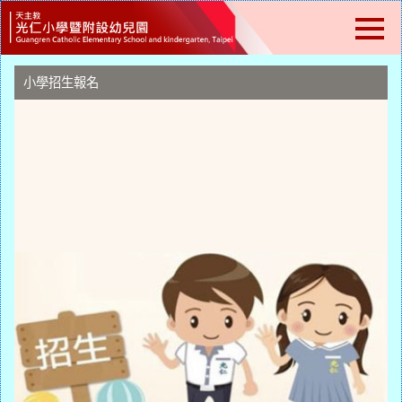
跳
到
主
要
內
小學招生報名
容
區
塊