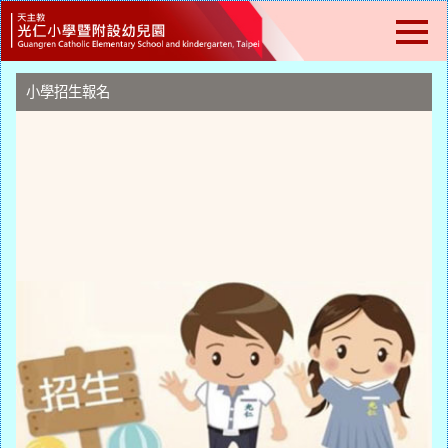
跳
到
主
要
內
小學招生報名
容
區
塊