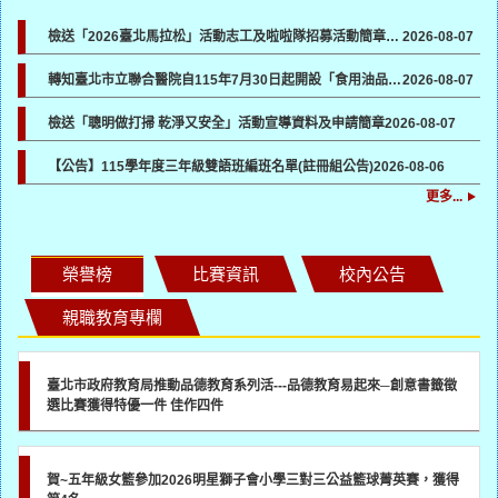
檢送「2026臺北馬拉松」活動志工及啦啦隊招募活動簡章及報名表各1份，請貴機關協助於所屬管道宣傳並鼓勵踴躍報名參加
2026-08-07
轉知臺北市立聯合醫院自115年7月30日起開設「食用油品健康諮詢門診」一案，請各校（園）協助向所屬教職員工生宣導
2026-08-07
檢送「聰明做打掃 乾淨又安全」活動宣導資料及申請簡章
2026-08-07
【公告】115學年度三年級雙語班編班名單(註冊組公告)
2026-08-06
更多...
榮譽榜
比賽資訊
校內公告
親職教育專欄
臺北市政府教育局推動品德教育系列活---品德教育易起來─創意書籤徵
選比賽獲得特優一件 佳作四件
賀~五年級女籃參加2026明星獅子會小學三對三公益籃球菁英賽，獲得