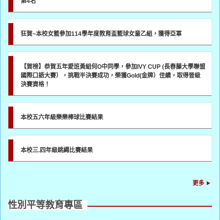
第4名
狂賀~本校女籃參加114學年度教育盃籃球女童乙組，獲得亞軍
【賀榜】恭賀五年愛班黃組何O中同學，參加IVY CUP (長春藤大學聯盟
國際口語大賽），挑戰半決賽成功，榮獲Gold(金牌）佳績，取得晉級
決賽資格！
本校五六年級樂樂棒球比賽結果
本校三.四年級跳繩比賽結果
更多
性別平等教育專區