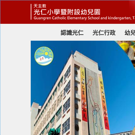
跳
到
主
要
內
容
認識光仁
光仁行政
幼
區
塊