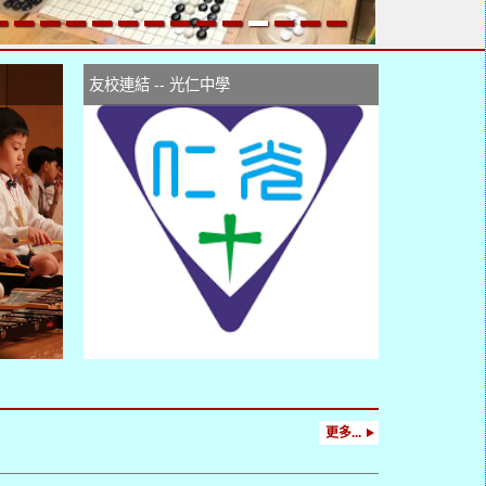
友校連結 -- 光仁中學
更多...