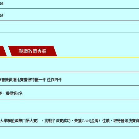
06
06
親職教育專欄
意書籤徵選比賽獲得特優一件 佳作四件
賽，獲得第4名
春藤大學聯盟國際口語大賽），挑戰半決賽成功，榮獲Gold(金牌）佳績，取得晉級決賽