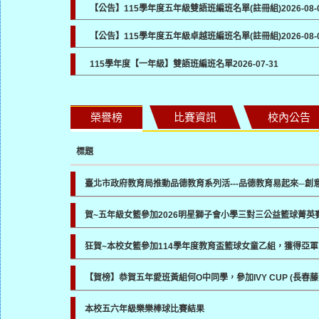
【公告】115學年度五年級雙語班編班名單(註冊組)
2026-08-
【公告】115學年度五年級卓越班編班名單(註冊組)
2026-08-
115學年度【一年級】雙語班編班名單
2026-07-31
榮譽榜
比賽資訊
校內公告
標題
臺北市政府教育局推動品德教育系列活---品德教育易起來─創
賀~五年級女籃參加2026明星獅子會小學三對三公益籃球菁英
狂賀~本校女籃參加114學年度教育盃籃球女童乙組，獲得亞軍
【賀榜】恭賀五年愛班黃組何O中同學，參加IVY CUP (長
本校五六年級樂樂棒球比賽結果