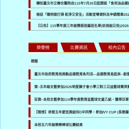
轉知臺北市立聯合醫院自115年7月30日起開設「食用油品
檢送「聰明做打掃 乾淨又安全」活動宣導資料及申請簡章
20
【公告】115學年度三年級雙語班編班名單(註冊組公告)
2026
榮譽榜
比賽資訊
校內公告
標題
臺北市政府教育局推動品德教育系列活---品德教育易起來─創
賀~五年級女籃參加2026明星獅子會小學三對三公益籃球菁英
狂賀~本校女籃參加114學年度教育盃籃球女童乙組，獲得亞軍
【賀榜】恭賀五年愛班黃組何O中同學，參加IVY CUP (長
本校五六年級樂樂棒球比賽結果