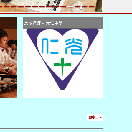
友校連結 -- 光仁中學
更多...