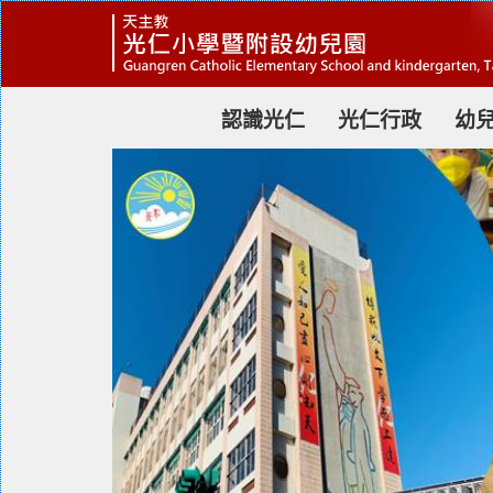
跳
到
主
要
內
容
認識光仁
光仁行政
幼
區
塊