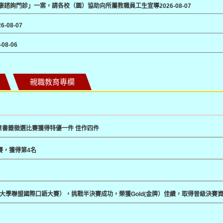
健康諮詢門診」一案，請各校（園）協助向所屬教職員工生宣導
2026-08-07
26-08-07
-08-06
親職教育專欄
意書籤徵選比賽獲得特優一件 佳作四件
賽，獲得第4名
春藤大學聯盟國際口語大賽），挑戰半決賽成功，榮獲Gold(金牌）佳績，取得晉級決賽