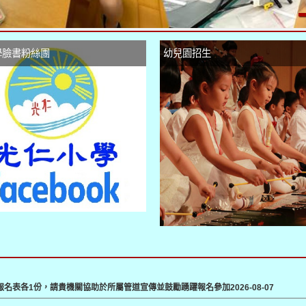
學臉書粉絲團
幼兒園招生
及報名表各1份，請貴機關協助於所屬管道宣傳並鼓勵踴躍報名參加
2026-08-07